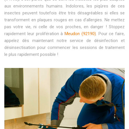
aux environnements humains. Indolores, les piqûres de ces
insectes peuvent toutefois être très désagréables si elles se
transforment en plaques rouges en cas d’allergies. Ne mettez
pas votre vie, ni celle de vos proches, en danger ! Stoppez
rapidement leur prolifération à
Meudon (92190)
. Pour ce faire,
appelez dès maintenant notre service de désinfection et
désinsectisation pour commencer les sessions de traitement
le plus rapidement possible !