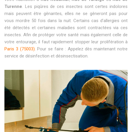
Turenne
. Les piqûres de ces insectes sont certes indolores
mais peuvent être gênantes, elles ne se gêneront pas pour
vous mordre 50 fois dans la nuit. Certains cas d’allergies ont
été détectés et certaines maladies sont contractées via ces
insectes. Afin de protéger votre santé mais également celle de
votre entourage, il faut rapidement stopper leur prolifération à
Paris 3 (75003)
. Pour se faire : Appelez dès maintenant notre
service de désinfection et désinsectisation.