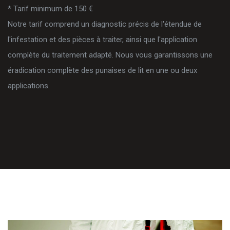
* Tarif minimum de 150 €
Notre tarif comprend un diagnostic précis de l'étendue de
l'infestation et des pièces à traiter, ainsi que l'application
complète du traitement adapté. Nous vous garantissons une
éradication complète des punaises de lit en une ou deux
applications.